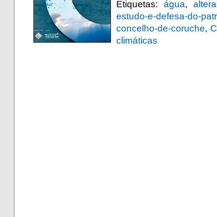
Etiquetas:
água
,
alter
estudo-e-defesa-do-patri
concelho-de-coruche
,
C
climáticas