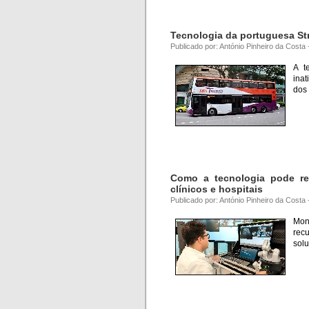
Tecnologia da portuguesa Str
Publicado por: António Pinheiro da Costa
A t
inat
dos
Como a tecnologia pode re
clínicos e hospitais
Publicado por: António Pinheiro da Costa
Mon
rec
solu