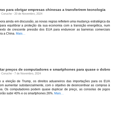
gras para obrigar empresas chinesas a transferirem tecnologia
a - Coruche - 20 de Novembro, 2024
ora ainda em discussão, as novas regras refletem uma mudança estratégica da
para equilibrar a proteção da sua economia com a transição energética, num
texto de crescente pressão dos EUA para endurecer as barreiras comerciais
ra a China.
Mais…
tar preços de computadores e smartphones para quase o dobro
a - Coruche - 7 de Novembro, 2024
 a eleição de Trump, os direitos aduaneiros das importações para os EUA
em aumentar substancialmente, com o objetivo de desincentivar as compras à
na. Os computadores podem quase duplicar de preço, as consolas de jogos
erão subir 40% e os smartphones 26%.
Mais…