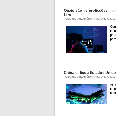
Quais são as profissões mai
fora
Publicado por: António Pinheiro da Costa
Con
tecn
pra
par
China criticou Estados Unido
Publicado por: António Pinheiro da Costa
As 
tec
conc