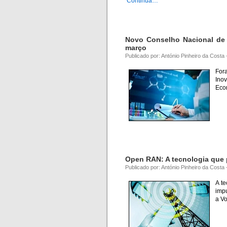
Continua…
Novo Conselho Nacional de 
março
Publicado por: António Pinheiro da Costa
For
Inov
Econ
Open RAN: A tecnologia que 
Publicado por: António Pinheiro da Cost
A t
imp
a Vo