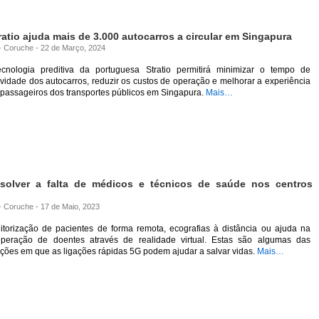
atio ajuda mais de 3.000 autocarros a circular em Singapura
 - Coruche - 22 de Março, 2024
ecnologia preditiva da portuguesa Stratio permitirá minimizar o tempo de
ividade dos autocarros, reduzir os custos de operação e melhorar a experiência
 passageiros dos transportes públicos em Singapura.
Mais…
solver a falta de médicos e técnicos de saúde nos centros
 - Coruche - 17 de Maio, 2023
itorização de pacientes de forma remota, ecografias à distância ou ajuda na
uperação de doentes através de realidade virtual. Estas são algumas das
ções em que as ligações rápidas 5G podem ajudar a salvar vidas.
Mais…