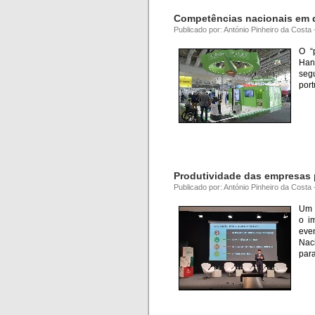
Competências nacionais em d
Publicado por: António Pinheiro da Costa 
O “
Han
seg
por
Produtividade das empresas 
Publicado por: António Pinheiro da Costa
Um e
o i
eve
Naci
par