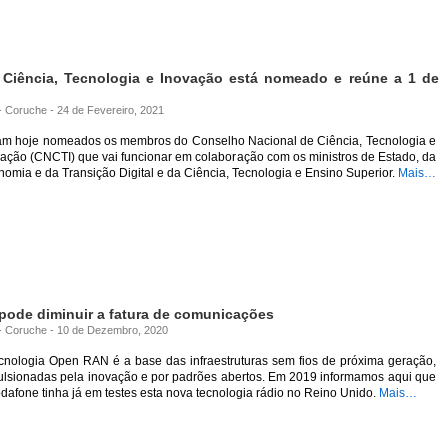
Ciência, Tecnologia e Inovação está nomeado e reúne a 1 de
 - Coruche - 24 de Fevereiro, 2021
am hoje nomeados os membros do Conselho Nacional de Ciência, Tecnologia e
ação (CNCTI) que vai funcionar em colaboração com os ministros de Estado, da
omia e da Transição Digital e da Ciência, Tecnologia e Ensino Superior.
Mais…
pode diminuir a fatura de comunicações
a - Coruche - 10 de Dezembro, 2020
ecnologia Open RAN é a base das infraestruturas sem fios de próxima geração,
ulsionadas pela inovação e por padrões abertos. Em 2019 informamos aqui que
dafone tinha já em testes esta nova tecnologia rádio no Reino Unido.
Mais…