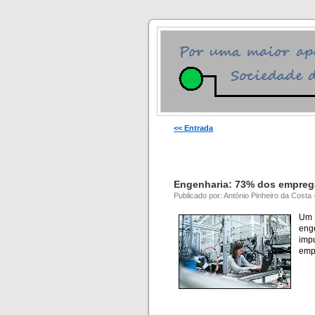
<< Entrada
Engenharia: 73% dos empregad
Publicado por: António Pinheiro da Costa
Um 
eng
imp
empr