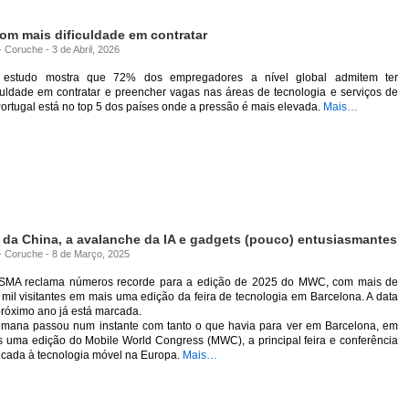
com mais dificuldade em contratar
- Coruche - 3 de Abril, 2026
estudo mostra que 72% dos empregadores a nível global admitem ter
culdade em contratar e preencher vagas nas áreas de tecnologia e serviços de
Portugal está no top 5 dos países onde a pressão é mais elevada.
Mais…
da China, a avalanche da IA e gadgets (pouco) entusiasmantes
 - Coruche - 8 de Março, 2025
SMA reclama números recorde para a edição de 2025 do MWC, com mais de
mil visitantes em mais uma edição da feira de tecnologia em Barcelona. A data
róximo ano já está marcada.
emana passou num instante com tanto o que havia para ver em Barcelona, em
s uma edição do Mobile World Congress (MWC), a principal feira e conferência
icada à tecnologia móvel na Europa.
Mais…