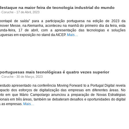
estaque na maior feira de tecnologia industrial do mundo
- Coruche - 17 de Abril, 2023
pontapé de saída” para a participação portuguesa na edição de 2023 da
nover Messe, na Alemanha, aconteceu na manhã do primeiro dia da feira, esta
unda-feira, 17 de abril, com a apresentação das tecnologias e soluções
tuguesas em exposição no stand da AICEP.
Mais…
portuguesas mais tecnológicas é quatro vezes superior
 - Coruche - 30 de Março, 2023
studo apresentado na conferência Moving Forward to a Portugal Digital revela
mpacto dos esforços de digitalização das empresas em diferentes áreas. No
nto em que Mário Campolargo anunciou a preparação de Novas Estratégias
onais em três áreas, também se debateram desafios e oportunidades do digital
a as empresas.
Mais…