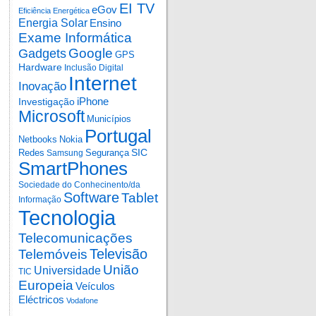
EI TV
eGov
Eficiência Energética
Energia Solar
Ensino
Exame Informática
Google
Gadgets
GPS
Hardware
Inclusão Digital
Internet
Inovação
iPhone
Investigação
Microsoft
Municípios
Portugal
Netbooks
Nokia
SIC
Redes
Segurança
Samsung
SmartPhones
Sociedade do Conhecinento/da
Software
Tablet
Informação
Tecnologia
Telecomunicações
Televisão
Telemóveis
União
Universidade
TIC
Europeia
Veículos
Eléctricos
Vodafone