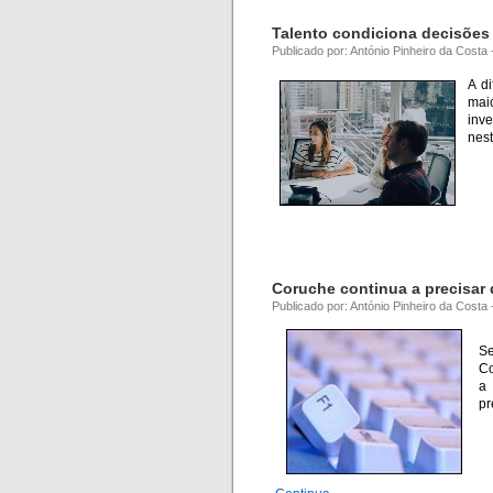
Talento condiciona decisões
Publicado por: António Pinheiro da Costa
A di
mai
inve
nes
Coruche continua a precisar
Publicado por: António Pinheiro da Costa
Se
Co
a
pr