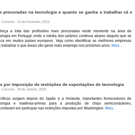
s procuradas na tecnologia e quanto se ganha a trabalhar cá e
 - Coruche - 13 de Fevereiro, 2023
heça a lista das profissões mais procuradas neste momento na área da
ologia em Portugal, onde a média dos salários continua abaixo daquilo que se
tica em muitos países europeus. Veja como identificar as melhores empresas
a trabalhar e que áreas vão gerar mais emprego nos próximos anos.
Mais…
s por imposição de restrições de exportações de tecnologia
 - Coruche - 30 de Janeiro, 2023
críticas surgem depois do Japão e a Holanda, importantes fornecedores de
nologia e matérias-primas para a produção de chips semicondutores,
ordaram em participar nas restrições impostas por Washington.
Mais…