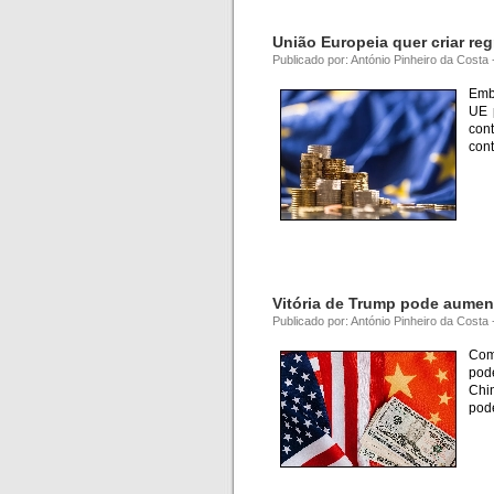
União Europeia quer criar re
Publicado por: António Pinheiro da Cost
Emb
UE 
con
cont
Vitória de Trump pode aumen
Publicado por: António Pinheiro da Cost
Com
pod
Chi
pod