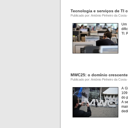
Tecnologia e serviços de TI 
Publicado por: António Pinheiro da Costa 
Um 
difi
TI. 
MWC25: o domínio crescente 
Publicado por: António Pinheiro da Costa
A G
109 
do p
A s
mai
ded