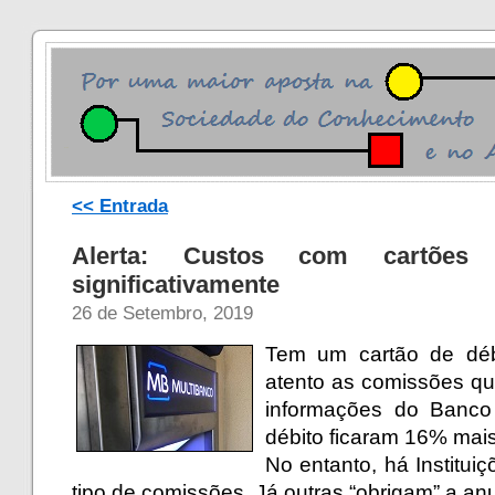
<< Entrada
Alerta: Custos com cartões
significativamente
26 de Setembro, 2019
Tem um cartão de déb
atento as comissões q
informações do Banco 
débito ficaram 16% mais
No entanto, há Institu
tipo de comissões. Já outras “obrigam” a a