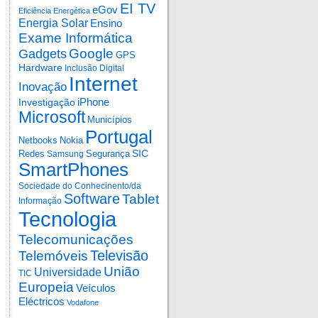
EI TV
eGov
Eficiência Energética
Energia Solar
Ensino
Exame Informática
Google
Gadgets
GPS
Hardware
Inclusão Digital
Internet
Inovação
iPhone
Investigação
Microsoft
Municípios
Portugal
Netbooks
Nokia
SIC
Redes
Segurança
Samsung
SmartPhones
Sociedade do Conhecinento/da
Software
Tablet
Informação
Tecnologia
Telecomunicações
Televisão
Telemóveis
União
Universidade
TIC
Europeia
Veículos
Eléctricos
Vodafone