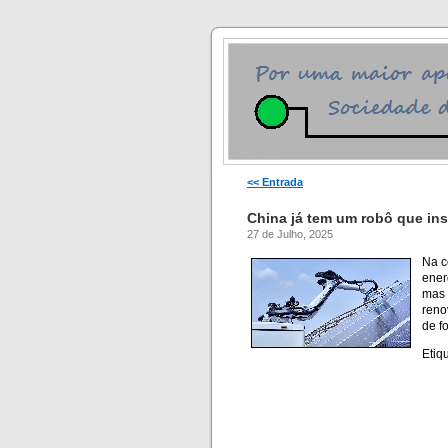
<< Entrada
China já tem um robô que inst
27 de Julho, 2025
Na c
ener
mas 
reno
de f
Etiq