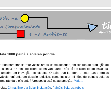
ala 1000 painéis solares por dia
orrida para transformar vastas áreas, como desertos, em centros de produção de
gia limpa, a China posiciona-se na vanguarda, não só em capacidade instalada,
também em inovação tecnológica. O país, que já lidera o setor das energias
váveis, enfrenta um desafio logístico: como instalar milhões de painéis solares
orma rápida e eficiente? A resposta está na automação.
Mais…
uetas:
China
,
Energia Solar
,
instalação
,
Painéis Solares
,
robots