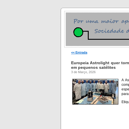
<< Entrada
Europeia Astrolight quer tor
em pequenos satélites
3 de Março, 2026
A As
comp
espe
para
Etiq