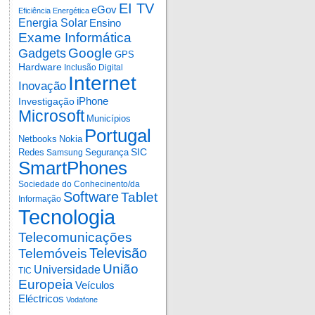
EI TV
eGov
Eficiência Energética
Energia Solar
Ensino
Exame Informática
Google
Gadgets
GPS
Hardware
Inclusão Digital
Internet
Inovação
iPhone
Investigação
Microsoft
Municípios
Portugal
Netbooks
Nokia
SIC
Redes
Segurança
Samsung
SmartPhones
Sociedade do Conhecinento/da
Software
Tablet
Informação
Tecnologia
Telecomunicações
Televisão
Telemóveis
União
Universidade
TIC
Europeia
Veículos
Eléctricos
Vodafone