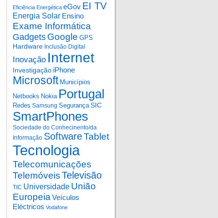
EI TV
eGov
Eficiência Energética
Energia Solar
Ensino
Exame Informática
Google
Gadgets
GPS
Hardware
Inclusão Digital
Internet
Inovação
iPhone
Investigação
Microsoft
Municípios
Portugal
Netbooks
Nokia
SIC
Redes
Segurança
Samsung
SmartPhones
Sociedade do Conhecinento/da
Software
Tablet
Informação
Tecnologia
Telecomunicações
Televisão
Telemóveis
União
Universidade
TIC
Europeia
Veículos
Eléctricos
Vodafone