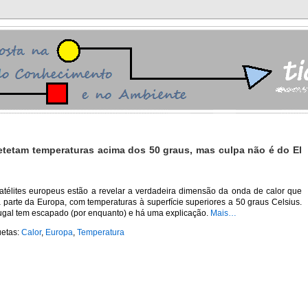
detetam temperaturas acima dos 50 graus, mas culpa não é do El
atélites europeus estão a revelar a verdadeira dimensão da onda de calor que
a parte da Europa, com temperaturas à superfície superiores a 50 graus Celsius.
ugal tem escapado (por enquanto) e há uma explicação.
Mais…
uetas:
Calor
,
Europa
,
Temperatura