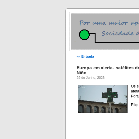
<< Entrada
Europa em alerta: satélites 
Niño
29 de Junho, 2026
Os s
afet
Port
Etiq