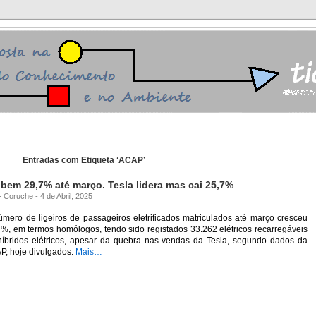
Entradas com Etiqueta ‘ACAP’
obem 29,7% até março. Tesla lidera mas cai 25,7%
- Coruche - 4 de Abril, 2025
mero de ligeiros de passageiros eletrificados matriculados até março cresceu
%, em termos homólogos, tendo sido registados 33.262 elétricos recarregáveis
híbridos elétricos, apesar da quebra nas vendas da Tesla, segundo dados da
P, hoje divulgados.
Mais…