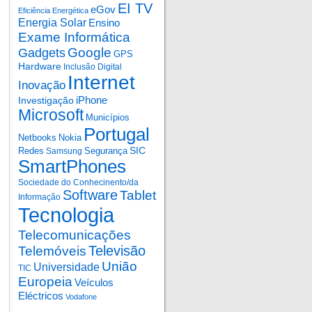
EI TV
eGov
Eficiência Energética
Energia Solar
Ensino
Exame Informática
Google
Gadgets
GPS
Hardware
Inclusão Digital
Internet
Inovação
iPhone
Investigação
Microsoft
Municípios
Portugal
Netbooks
Nokia
SIC
Redes
Segurança
Samsung
SmartPhones
Sociedade do Conhecinento/da
Software
Tablet
Informação
Tecnologia
Telecomunicações
Televisão
Telemóveis
União
Universidade
TIC
Europeia
Veículos
Eléctricos
Vodafone