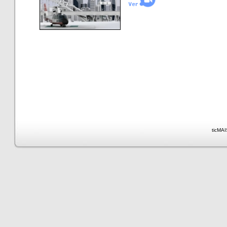
ticMAI