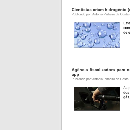
Cientistas criam hidrogénio (
Publicado por: António Pinheiro da Costa
Est
com
de e
Agência fiscalizadora para 
app
Publicado por: António Pinheiro da Cost
A a
dos
gás