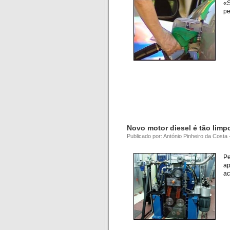
«S
pe
Novo motor diesel é tão limp
Publicado por: António Pinheiro da Costa 
P
ap
ac