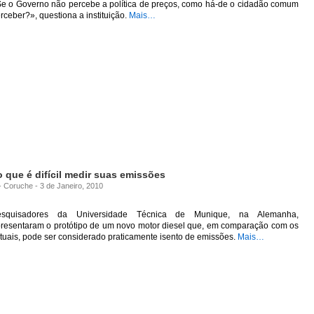
e o Governo não percebe a política de preços, como há-de o cidadão comum
rceber?», questiona a instituição.
Mais…
o que é difícil medir suas emissões
- Coruche - 3 de Janeiro, 2010
esquisadores da Universidade Técnica de Munique, na Alemanha,
resentaram o protótipo de um novo motor diesel que, em comparação com os
tuais, pode ser considerado praticamente isento de emissões.
Mais…