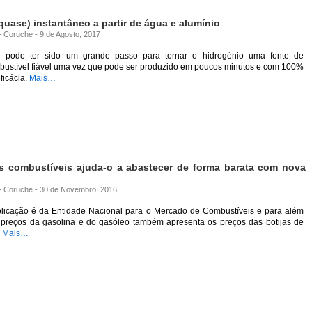
quase) instantâneo a partir de água e alumínio
 - Coruche - 9 de Agosto, 2017
e pode ter sido um grande passo para tornar o hidrogénio uma fonte de
bustível fiável uma vez que pode ser produzido em poucos minutos e com 100%
ficácia.
Mais…
os combustíveis ajuda-o a abastecer de forma barata com nova
a - Coruche - 30 de Novembro, 2016
plicação é da Entidade Nacional para o Mercado de Combustíveis e para além
 preços da gasolina e do gasóleo também apresenta os preços das botijas de
.
Mais…