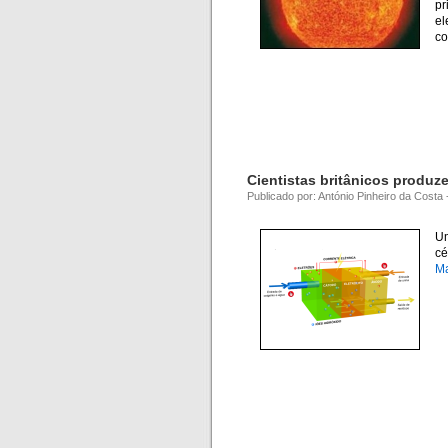
pr
el
co
Cientistas britânicos produze
Publicado por: António Pinheiro da Costa
Um
cé
M