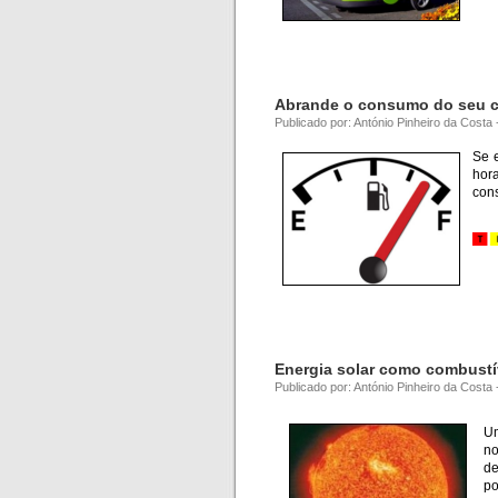
Abrande o consumo do seu c
Publicado por: António Pinheiro da Costa
Se 
hor
con
a
Energia solar como combustí
Publicado por: António Pinheiro da Costa 
Um
no
d
po