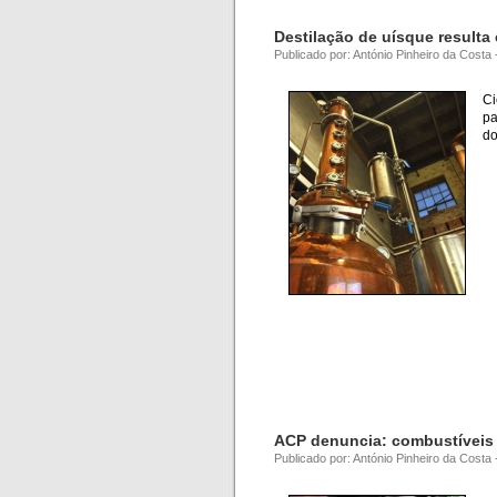
Destilação de uísque resulta
Publicado por: António Pinheiro da Costa
Ci
pa
do
ACP denuncia: combustíveis
Publicado por: António Pinheiro da Costa