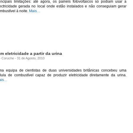
incipais limitações: até agora, os painéis fotovoltaicos só podiam usar a
ectricidade gerada no local onde estão instalados e não conseguiam gerar
mbustível à noite.
Mais…
m eletricidade a partir da urina
 - Coruche - 31 de Agosto, 2010
a equipa de cientistas de duas universidades britânicas concebeu uma
lula de combustível capaz de produzir eletricidade diretamente da urina.
ais…