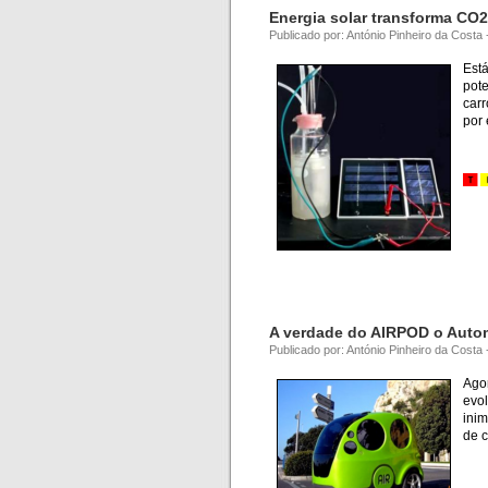
Energia solar transforma CO2
Publicado por: António Pinheiro da Costa 
Est
pote
car
por 
a
A verdade do AIRPOD o Auto
Publicado por: António Pinheiro da Costa
Ago
evo
ini
de 