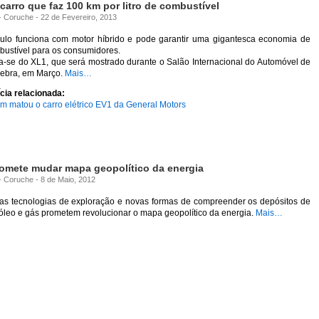
carro que faz 100 km por litro de combustível
 - Coruche - 22 de Fevereiro, 2013
culo funciona com motor híbrido e pode garantir uma gigantesca economia de
bustível para os consumidores.
a-se do XL1, que será mostrado durante o Salão Internacional do Automóvel de
ebra, em Março.
Mais…
cia relacionada:
m matou o carro elétrico EV1 da General Motors
omete mudar mapa geopolítico da energia
 - Coruche - 8 de Maio, 2012
as tecnologias de exploração e novas formas de compreender os depósitos de
óleo e gás prometem revolucionar o mapa geopolítico da energia.
Mais…