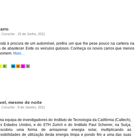
arro
 - Coruche - 15 de Junho, 2011
está à procura de um automóvel, prefira um que lhe pese pouco na carteira na
a de abastecer. Evite os veículos gulosos. Conheça os novos carros que menos
somem.
Mais…
vel, mesmo de noite
- Coruche - 9 de Janeiro, 2011
a equipa de investigadores do Instituto de Tecnologia da Califórnia (Caltech),
s Estados Unidos, e do ETH Zurich e do Instituto Paul Scherrer, na Suíça,
escobriu uma forma de armazenar energia solar, multiplicando as
ssibilidades de utilização desta energia limpa e pondo fim a uma das suas