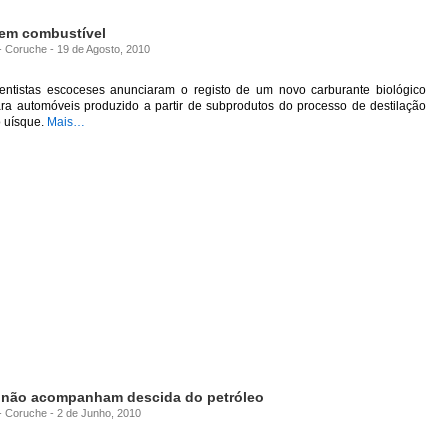
 em combustível
 - Coruche - 19 de Agosto, 2010
entistas escoceses anunciaram o registo de um novo carburante biológico
ra automóveis produzido a partir de subprodutos do processo de destilação
 uísque.
Mais…
 não acompanham descida do petróleo
 - Coruche - 2 de Junho, 2010