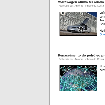
Volkswagen afirma ter criado 
Publicado por: António Pinheiro da Costa
Veí
com
Trat
Gen
Notí
Que
Renascimento do petróleo pr
Publicado por: António Pinheiro da Costa
Nov
petr