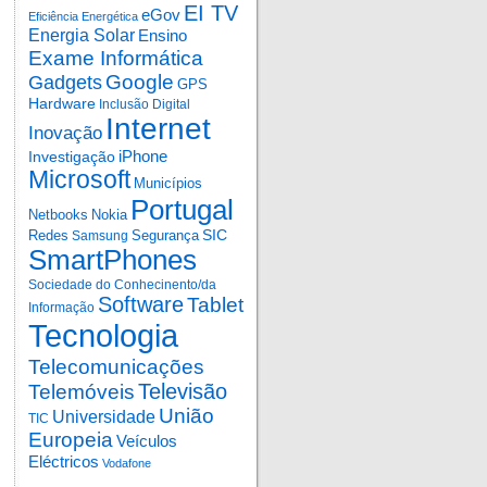
EI TV
eGov
Eficiência Energética
Energia Solar
Ensino
Exame Informática
Google
Gadgets
GPS
Hardware
Inclusão Digital
Internet
Inovação
iPhone
Investigação
Microsoft
Municípios
Portugal
Netbooks
Nokia
SIC
Redes
Segurança
Samsung
SmartPhones
Sociedade do Conhecinento/da
Software
Tablet
Informação
Tecnologia
Telecomunicações
Televisão
Telemóveis
União
Universidade
TIC
Europeia
Veículos
Eléctricos
Vodafone