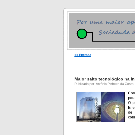
<< Entrada
Maior salto tecnológico na i
Publicado por: António Pinheiro da Costa
Com
para
O p
Ener
de 
comb