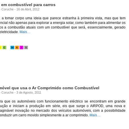
 em combustível para carros
- Coruche - 16 de Abril, 2012
á a tomar corpo uma ideia que parece estranha à primeira vista, mas que tem
ncial não apenas para explorar a energia solar, como também para alimentar os
ros a combustão atuais com um combustível que será, essencialmente, gerado
eletricidade.
Mais…
móvel que usa o Ar Comprimido como Combustível
 - Coruche - 3 de Agosto, 2011
ra que os automóveis com funcionamento eléctrico se encontram em grande
lução e iniciam a produção em série, eis que surge o AIRPOD, uma nova e
maginável inovação no mercado dos veículos automóveis, com a possibilidade
conduzir um carro movido simplesmente a ar comprimido.
Mais…