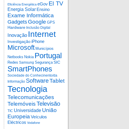
EI TV
eGov
Eficiência Energética
Energia Solar
Ensino
Exame Informática
Google
Gadgets
GPS
Hardware
Inclusão Digital
Internet
Inovação
iPhone
Investigação
Microsoft
Municípios
Portugal
Netbooks
Nokia
SIC
Redes
Segurança
Samsung
SmartPhones
Sociedade do Conhecinento/da
Software
Tablet
Informação
Tecnologia
Telecomunicações
Televisão
Telemóveis
União
Universidade
TIC
Europeia
Veículos
Eléctricos
Vodafone