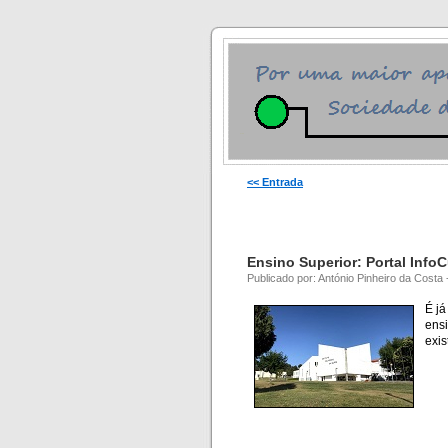
<< Entrada
Ensino Superior: Portal Info
Publicado por: António Pinheiro da Costa 
É já
ens
exis