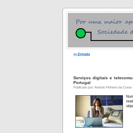
<< Entrada
Serviços digitais e telecom
Portugal
Publicado por: António Pinheiro da Costa
Num
rea
obje