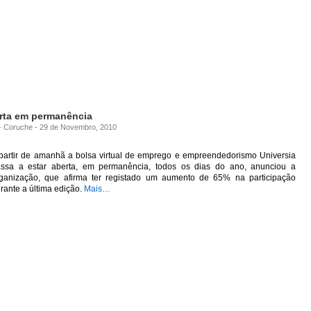
erta em permanência
a - Coruche - 29 de Novembro, 2010
partir de amanhã a bolsa virtual de emprego e empreendedorismo Universia
ssa a estar aberta, em permanência, todos os dias do ano, anunciou a
ganização, que afirma ter registado um aumento de 65% na participação
rante a última edição.
Mais…