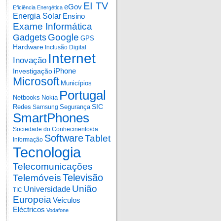
EI TV
eGov
Eficiência Energética
Energia Solar
Ensino
Exame Informática
Google
Gadgets
GPS
Hardware
Inclusão Digital
Internet
Inovação
iPhone
Investigação
Microsoft
Municípios
Portugal
Netbooks
Nokia
SIC
Redes
Segurança
Samsung
SmartPhones
Sociedade do Conhecinento/da
Software
Tablet
Informação
Tecnologia
Telecomunicações
Televisão
Telemóveis
União
Universidade
TIC
Europeia
Veículos
Eléctricos
Vodafone