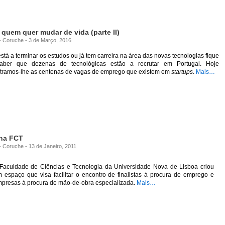
quem quer mudar de vida (parte II)
 - Coruche - 3 de Março, 2016
stá a terminar os estudos ou já tem carreira na área das novas tecnologias fique
aber que dezenas de tecnológicas estão a recrutar em Portugal. Hoje
tramos-lhe as centenas de vagas de emprego que existem em
startups
.
Mais…
 na FCT
 - Coruche - 13 de Janeiro, 2011
Faculdade de Ciências e Tecnologia da Universidade Nova de Lisboa criou
 espaço que visa facilitar o encontro de finalistas à procura de emprego e
presas à procura de mão-de-obra especializada.
Mais…