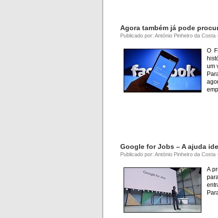
Agora também já pode procu
Publicado por: António Pinheiro da Costa
O F
hist
um v
Para
ago
emp
Google for Jobs – A ajuda id
Publicado por: António Pinheiro da Costa
A p
par
entr
Para