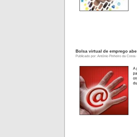
Bolsa virtual de emprego ab
Publicado por: António Pinheiro da Cost
A 
pa
or
du