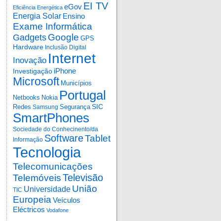
EI TV
eGov
Eficiência Energética
Energia Solar
Ensino
Exame Informática
Google
Gadgets
GPS
Hardware
Inclusão Digital
Internet
Inovação
iPhone
Investigação
Microsoft
Municípios
Portugal
Netbooks
Nokia
SIC
Redes
Segurança
Samsung
SmartPhones
Sociedade do Conhecinento/da
Software
Tablet
Informação
Tecnologia
Telecomunicações
Televisão
Telemóveis
União
Universidade
TIC
Europeia
Veículos
Eléctricos
Vodafone