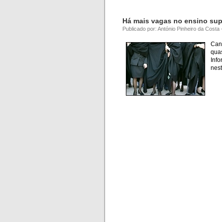
Há mais vagas no ensino sup
Publicado por: António Pinheiro da Costa
Can
qua
Info
nes