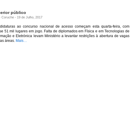
erior público
 - Coruche - 19 de Julho, 2017
didaturas ao concurso nacional de acesso começam esta quarta-feira, com
se 51 mil lugares em jogo. Falta de diplomados em Física e em Tecnologias de
rmação e Eletrónica levam Ministério a levantar restrições à abertura de vagas
tas áreas.
Mais…