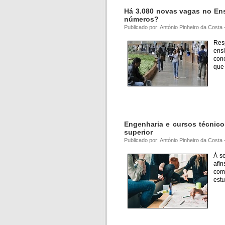
Há 3.080 novas vagas no Ens
números?
Publicado por: António Pinheiro da Costa
Res
ens
conc
que 
Engenharia e cursos técnico
superior
Publicado por: António Pinheiro da Costa
À s
afi
com
est