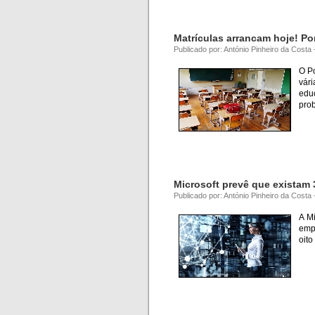
Matrículas arrancam hoje! Po
Publicado por: António Pinheiro da Costa 
O Po
vári
edu
pro
Microsoft prevê que existam 
Publicado por: António Pinheiro da Costa
A Mi
emp
oito