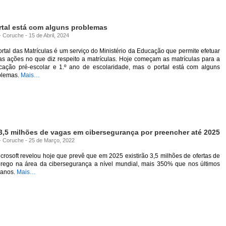
rtal está com alguns problemas
- Coruche - 15 de Abril, 2024
rtal das Matrículas é um serviço do Ministério da Educação que permite efetuar
as ações no que diz respeito a matrículas. Hoje começam as matrículas para a
cação pré-escolar e 1.º ano de escolaridade, mas o portal está com alguns
blemas.
Mais…
3,5 milhões de vagas em cibersegurança por preencher até 2025
 - Coruche - 25 de Março, 2022
crosoft revelou hoje que prevê que em 2025 existirão 3,5 milhões de ofertas de
rego na área da cibersegurança a nível mundial, mais 350% que nos últimos
 anos.
Mais…