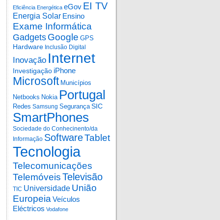
EI TV
eGov
Eficiência Energética
Energia Solar
Ensino
Exame Informática
Google
Gadgets
GPS
Hardware
Inclusão Digital
Internet
Inovação
iPhone
Investigação
Microsoft
Municípios
Portugal
Netbooks
Nokia
SIC
Redes
Segurança
Samsung
SmartPhones
Sociedade do Conhecinento/da
Software
Tablet
Informação
Tecnologia
Telecomunicações
Televisão
Telemóveis
União
Universidade
TIC
Europeia
Veículos
Eléctricos
Vodafone