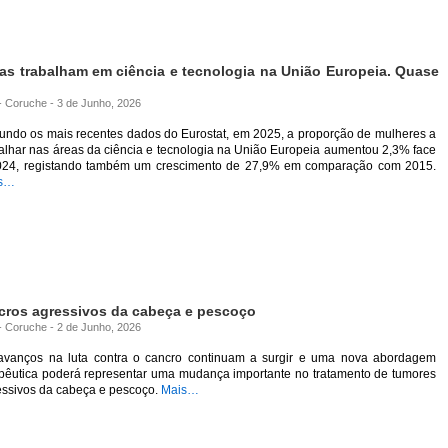
as trabalham em ciência e tecnologia na União Europeia. Quase
 - Coruche - 3 de Junho, 2026
undo os mais recentes dados do Eurostat, em 2025, a proporção de mulheres a
alhar nas áreas da ciência e tecnologia na União Europeia aumentou 2,3% face
024, registando também um crescimento de 27,9% em comparação com 2015.
s…
ncros agressivos da cabeça e pescoço
 - Coruche - 2 de Junho, 2026
avanços na luta contra o cancro continuam a surgir e uma nova abordagem
apêutica poderá representar uma mudança importante no tratamento de tumores
essivos da cabeça e pescoço.
Mais…