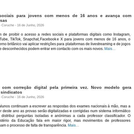
 sociais para jovens com menos de 16 anos e avança com
osas
 - Coruche - 16 de Junho, 2026
m de proibir o acesso a redes sociais e plataformas digitais como Instagram,
Tube, TikTok, Snapchat, Facebook e X para jovens com menos de 16 anos, o
rno britânico vai aplicar restrições para plataformas de livestreaming e de jogos
e desconhecidos podem entrar em contacto com os mais novos.
Mais…
com correção digital pela primeira vez. Novo modelo gera
 sindicatos
 - Coruche - 16 de Junho, 2026
alunos continuam a escrever as respostas dos exames nacionais à mão, mas a
ir deste ano as provas serão digitalizadas e corrigidas num sistema informático
 distribui perguntas isoladas e anónimas a cada professor classificador. O
istério da Educação fala em maior rigor, mas movimentos de professores
am o processo de falta de transparência.
Mais…