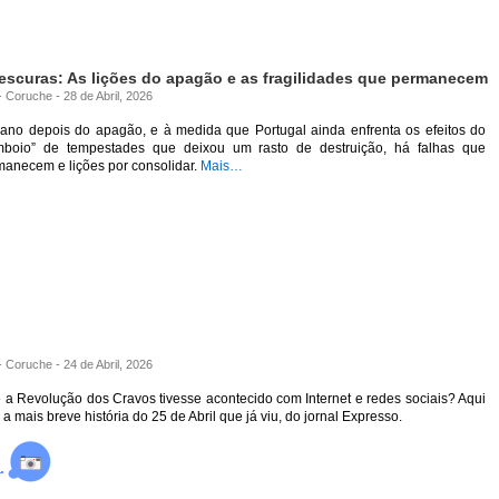
escuras: As lições do apagão e as fragilidades que permanecem
- Coruche - 28 de Abril, 2026
ano depois do apagão, e à medida que Portugal ainda enfrenta os efeitos do
mboio” de tempestades que deixou um rasto de destruição, há falhas que
manecem e lições por consolidar.
Mais…
- Coruche - 24 de Abril, 2026
 a Revolução dos Cravos tivesse acontecido com Internet e redes sociais? Aqui
 a mais breve história do 25 de Abril que já viu, do jornal Expresso.