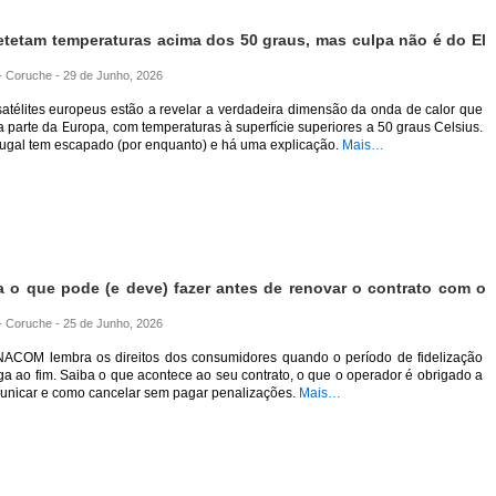
detetam temperaturas acima dos 50 graus, mas culpa não é do El
 - Coruche - 29 de Junho, 2026
atélites europeus estão a revelar a verdadeira dimensão da onda de calor que
a parte da Europa, com temperaturas à superfície superiores a 50 graus Celsius.
tugal tem escapado (por enquanto) e há uma explicação.
Mais…
ba o que pode (e deve) fazer antes de renovar o contrato com o
 - Coruche - 25 de Junho, 2026
NACOM lembra os direitos dos consumidores quando o período de fidelização
a ao fim. Saiba o que acontece ao seu contrato, o que o operador é obrigado a
unicar e como cancelar sem pagar penalizações.
Mais…