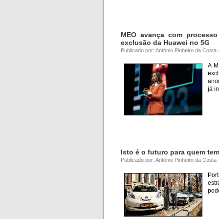
MEO avança com processo c
exclusão da Huawei no 5G
Publicado por: António Pinheiro da Costa
A M
exc
ano
já i
Isto é o futuro para quem tem
Publicado por: António Pinheiro da Costa
Por
est
pode