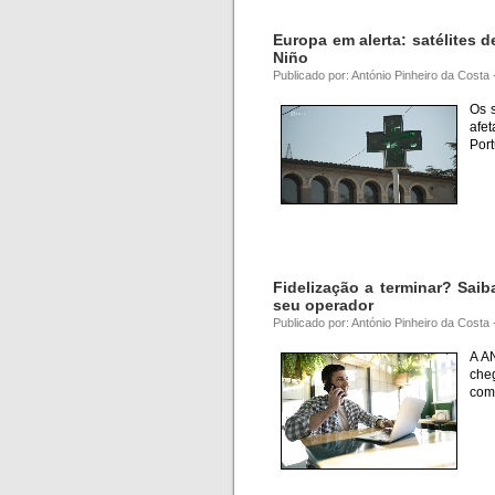
Europa em alerta: satélites 
Niño
Publicado por: António Pinheiro da Costa
Os s
afet
Por
Fidelização a terminar? Sai
seu operador
Publicado por: António Pinheiro da Costa
A A
cheg
com