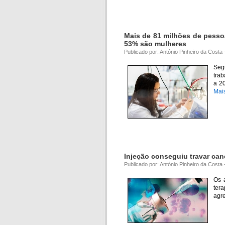
Mais de 81 milhões de pesso
53% são mulheres
Publicado por: António Pinheiro da Costa
Seg
trab
a 2
Mai
Injeção conseguiu travar ca
Publicado por: António Pinheiro da Costa
Os 
ter
agr