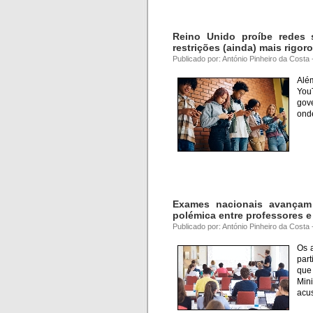
Reino Unido proíbe redes
restrições (ainda) mais rigor
Publicado por: António Pinheiro da Costa
Alé
You
gove
ond
Exames nacionais avançam 
polémica entre professores e
Publicado por: António Pinheiro da Costa
Os 
part
que
Min
acus