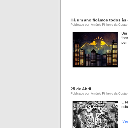
Há um ano ficámos todos às 
Publicado por: António Pinheiro da Costa 
Um 
“co
per
25 de Abril
Publicado por: António Pinheiro da Costa 
E se
está