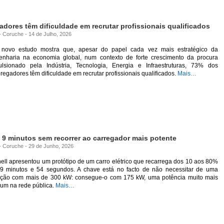
ores têm dificuldade em recrutar profissionais qualificados
 - Coruche - 14 de Julho, 2026
novo estudo mostra que, apesar do papel cada vez mais estratégico da
enharia na economia global, num contexto de forte crescimento da procura
ulsionado pela Indústria, Tecnologia, Energia e Infraestruturas, 73% dos
egadores têm dificuldade em recrutar profissionais qualificados.
Mais…
m 9 minutos sem recorrer ao carregador mais potente
 - Coruche - 29 de Junho, 2026
ell apresentou um protótipo de um carro elétrico que recarrega dos 10 aos 80%
9 minutos e 54 segundos. A chave está no facto de não necessitar de uma
ação com mais de 300 kW: consegue-o com 175 kW, uma potência muito mais
um na rede pública.
Mais…