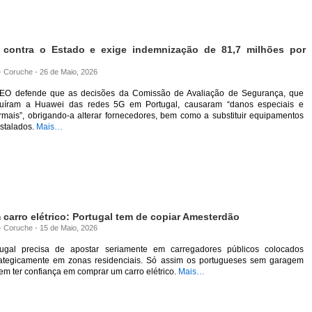
ontra o Estado e exige indemnização de 81,7 milhões por
 - Coruche - 26 de Maio, 2026
EO defende que as decisões da Comissão de Avaliação de Segurança, que
luíram a Huawei das redes 5G em Portugal, causaram “danos especiais e
rmais”, obrigando-a alterar fornecedores, bem como a substituir equipamentos
nstalados.
Mais…
 carro elétrico: Portugal tem de copiar Amesterdão
 - Coruche - 15 de Maio, 2026
tugal precisa de apostar seriamente em carregadores públicos colocados
rategicamente em zonas residenciais. Só assim os portugueses sem garagem
m ter confiança em comprar um carro elétrico.
Mais…