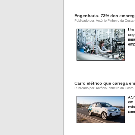
Engenharia: 73% dos empregad
Publicado por: António Pinheiro da Costa
Um 
eng
imp
empr
Carro elétrico que carrega e
Publicado por: António Pinheiro da Costa
A Sh
em 
est
com