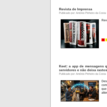
Revista de Imprensa
Publicado por: António Pinheiro da Costa
Revi
. …
Keet: a app de mensagens q
servidores e não deixa rasto
Publicado por: António Pinheiro da Costa
Des
com
que
alte