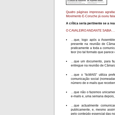
Quatro páginas impressas agrafad
Movimento E-Coruche já ouviu fal
A crítica seria pertinente se a rea
O CAVALEIRO ANDANTE SABIA …
•
…que, logo após a Assemblei
presente na reunião de Câmar
praticamente a toda a comunica
teor (no tal formato que pare
•
…que um documento, para faze
entregue na reunião de Câmar
•
…que o “ticMAIS” utiliza pr
comunicação social (nomeadam
número de e-mails que recebe
•
…que não o fazemos unicament
e-mails e, uma semana depois,
•
…que actualmente comunicamo
publicamente, e, mesmo assim
pelo conteúdo essencial das no