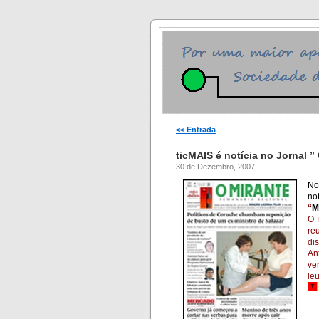
<< Entrada
ticMAIS é notícia no Jornal ”
30 de Dezembro, 2007
No
not
“
M
O 
re
di
An
ve
leu