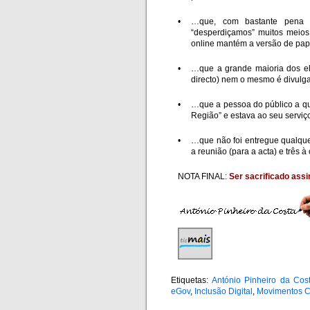
•
…que, com bastante pena no
“desperdiçamos” muitos meios
online mantém a versão de papel,
•
…que a grande maioria dos el
directo) nem o mesmo é divulg
•
…que a pessoa do público a qu
Região” e estava ao seu serviç
•
…que não foi entregue qualque
a reunião (para a acta) e três 
NOTA FINAL:
Ser sacrificado ass
Etiquetas:
António Pinheiro da Cos
eGov
,
Inclusão Digital
,
Movimentos C