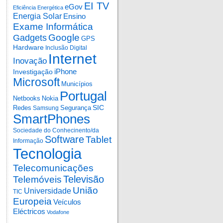
EI TV
eGov
Eficiência Energética
Energia Solar
Ensino
Exame Informática
Google
Gadgets
GPS
Hardware
Inclusão Digital
Internet
Inovação
iPhone
Investigação
Microsoft
Municípios
Portugal
Netbooks
Nokia
SIC
Redes
Segurança
Samsung
SmartPhones
Sociedade do Conhecinento/da
Software
Tablet
Informação
Tecnologia
Telecomunicações
Televisão
Telemóveis
União
Universidade
TIC
Europeia
Veículos
Eléctricos
Vodafone