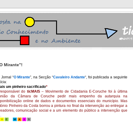
 O Mirante”!
 Jornal “
O Mirante
”, na Secção “
Cavaleiro Andante
“, foi publicada a seguinte
ícia:
ais um pinheiro sacrificado
“
responsável do
ticMAIS
– Movimento de Cidadania E-Coruche foi à última
união da Câmara de Coruche pedir mais empenho da autarquia na
sponibilização online de dados e documentos essenciais do município. Mas
tónio Pinheiro da Costa borrou a pintura no final da intervenção ao entregar a
readores, comunicação social e a um elemento do público a intervenção que
.