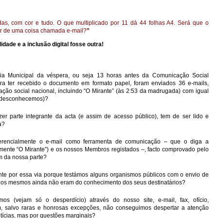
as, com cor e tudo. O que multiplicado por 11 dá 44 folhas A4. Será que o
ar de uma coisa chamada e-mail?
”
lidade e a inclusão digital fosse outra!
a Municipal da véspera, ou seja 13 horas antes da Comunicação Social
a ter recebido o documento em formato papel, foram enviados 36 e-mails,
ção social nacional, incluindo “O Mirante” (às 2:53 da madrugada) com igual
ce desconhecemos)?
r parte integrante da acta (e assim de acesso público), tem de ser lido e
a?
eferencialmente o e-mail como ferramenta de comunicação – que o diga a
ente “O Mirante”) e os nossos Membros registados –, facto comprovado pelo
m da nossa parte?
e por essa via porque testámos alguns organismos públicos com o envio de
 os mesmos ainda não eram do conhecimento dos seus destinatários?
s (vejam só o desperdício) através do nosso site, e-mail, fax, ofício,
, salvo raras e honrosas excepções, não conseguimos despertar a atenção
tícias, mas por questões marginais?