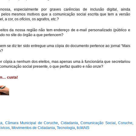
ssa, especialmente por graves carências de inclusão digital, ainda
 pelos mesmos motivos que a comunicação social escrita que tem a versão
 a cor, os ofícios, os agrafos, etc.?
eitos da nossa região não tem endereço de e-mail personalizado (público e
ado no site do órgão a que pertencem?
em se diz ter sido entregue uma cópia do documento pertence ao jornal “Mais
o?
r cópia a nenhum dos eleitos, mas apenas uma à funcionária que secretariou
à comunicação social presente, o que perfaz quatro e não onze?
im… custa!
ta
,
Câmara Municipal de Coruche
,
Cidadania
,
Comunicação Social
,
Coruche
,
ívicos
,
Movimentos de Cidadania
,
Tecnologia
,
ticMAIS