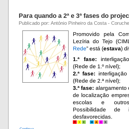
Para quando a 2ª e 3ª fases do proje
Publicado por: António Pinheiro da Costa - Coruche
Promovido pela Comu
Lezíria do Tejo (CIML
Rede
” está (
estava
) d
1.ª fase:
interligaçã
(Rede de 1.º nível);
2.ª fase:
interligação
(Rede de 2.ª nível);
3.ª fase:
alargamento d
de localização empres
escolas e outros
Possibilidade de
desfavorecidas.