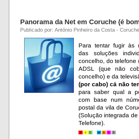
Panorama da Net em Coruche (é bom
Publicado por: António Pinheiro da Costa - Coruch
Para tentar fugir às
das soluções indiv
concelho, do telefone 
ADSL (que não cobr
concelho) e da televisã
(por cabo)
cá não t
para saber qual a po
com base num númer
postal da vila de Cor
(
Solução integrada de T
Telefone
).