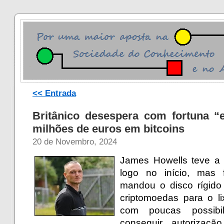
<< Entrada
Britânico desespera com fortuna “
milhões de euros em bitcoins
20 de Novembro, 2024
James Howells teve a v
logo no início, mas
mandou o disco rígid
criptomoedas para o l
com poucas possibi
conseguir autorizaçã