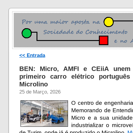
<< Entrada
BEN: Micro, AMFI e CEiiA unem f
primeiro carro elétrico portugu
Microlino
25 de Março, 2026
O centro de engenhari
Memorando de Entendim
Micro e a sua unidade 
industrializar o microv
de Turim, onde já é produzido o Microlino.
M