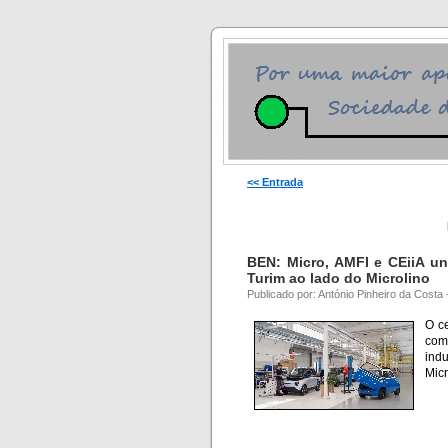
<< Entrada
BEN: Micro, AMFI e CEiiA un
Turim ao lado do Microlino
Publicado por: António Pinheiro da Costa
O c
com
indu
Micr