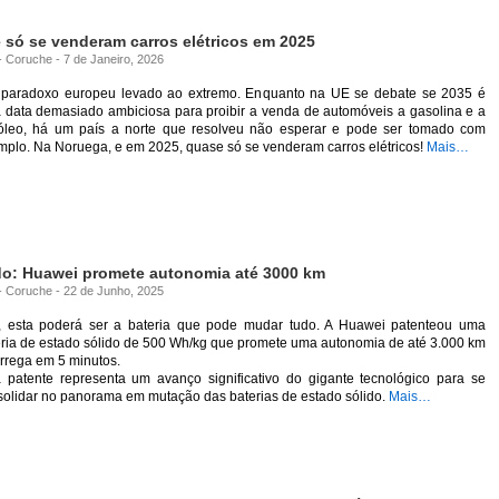
só se venderam carros elétricos em 2025
- Coruche - 7 de Janeiro, 2026
 paradoxo europeu levado ao extremo. Enquanto na UE se debate se 2035 é
 data demasiado ambiciosa para proibir a venda de automóveis a gasolina e a
óleo, há um país a norte que resolveu não esperar e pode ser tomado com
mplo. Na Noruega, e em 2025, quase só se venderam carros elétricos!
Mais…
do: Huawei promete autonomia até 3000 km
 - Coruche - 22 de Junho, 2025
, esta poderá ser a bateria que pode mudar tudo. A Huawei patenteou uma
eria de estado sólido de 500 Wh/kg que promete uma autonomia de até 3.000 km
rrega em 5 minutos.
a patente representa um avanço significativo do gigante tecnológico para se
solidar no panorama em mutação das baterias de estado sólido.
Mais…