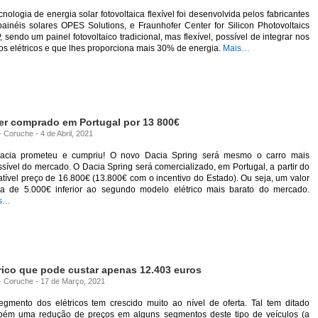
cnologia de energia solar fotovoltaica flexível foi desenvolvida pelos fabricantes
ainéis solares OPES Solutions, e Fraunhofer Center for Silicon Photovoltaics
 sendo um painel fotovoltaico tradicional, mas flexível, possível de integrar nos
os elétricos e que lhes proporciona mais 30% de energia.
Mais…
ser comprado em Portugal por 13 800€
- Coruche - 4 de Abril, 2021
acia prometeu e cumpriu! O novo Dacia Spring será mesmo o carro mais
sível do mercado. O Dacia Spring será comercializado, em Portugal, a partir do
tível preço de 16.800€ (13.800€ com o incentivo do Estado). Ou seja, um valor
ca de 5.000€ inferior ao segundo modelo elétrico mais barato do mercado.
s…
trico que pode custar apenas 12.403 euros
 - Coruche - 17 de Março, 2021
egmento dos elétricos tem crescido muito ao nível de oferta. Tal tem ditado
bém uma redução de preços em alguns segmentos deste tipo de veículos (a