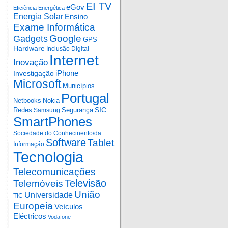
EI TV
eGov
Eficiência Energética
Energia Solar
Ensino
Exame Informática
Google
Gadgets
GPS
Hardware
Inclusão Digital
Internet
Inovação
iPhone
Investigação
Microsoft
Municípios
Portugal
Netbooks
Nokia
SIC
Redes
Segurança
Samsung
SmartPhones
Sociedade do Conhecinento/da
Software
Tablet
Informação
Tecnologia
Telecomunicações
Televisão
Telemóveis
União
Universidade
TIC
Europeia
Veículos
Eléctricos
Vodafone