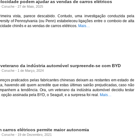
locidade podem ajudar as vendas de carros elétricos
 - Coruche - 27 de Maio, 2025
rimeira vista, parece descabido. Contudo, uma investigação conduzida pela
ersity of Pennsylvania (ou Penn) estabeleceu ligações entre o comboio de alta
cidade chinês e as vendas de carros elétricos.
Mais…
: veterano da indústria automóvel surpreende-se com BYD
 - Coruche - 1 de Março, 2024
reços praticados pelas fabricantes chinesas deixam as restantes em estado de
ta, havendo até quem acredite que estas últimas sairão prejudicadas, caso não
mpanhem a tendência. Ora, um veterano da indústria automóvel decidiu testar
opção assinada pela BYD, o Seagull, e a surpresa foi real.
Mais…
m carros elétricos permite maior autonomia
a - Coruche - 19 de Dezembro, 2021