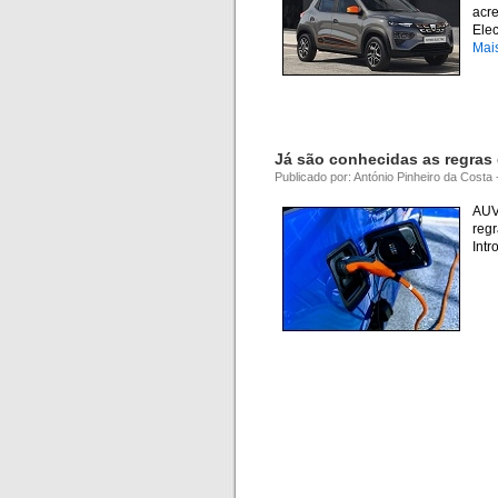
acre
Ele
Mai
Já são conhecidas as regras 
Publicado por: António Pinheiro da Costa
AUV
regr
Int