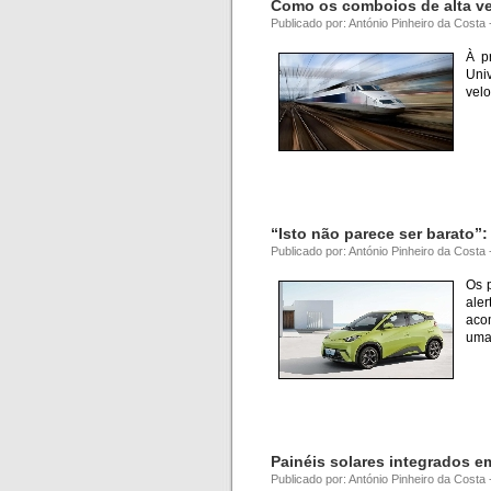
Como os comboios de alta ve
Publicado por: António Pinheiro da Costa
À p
Univ
velo
“Isto não parece ser barato”
Publicado por: António Pinheiro da Costa
Os p
aler
aco
uma 
Painéis solares integrados e
Publicado por: António Pinheiro da Cost