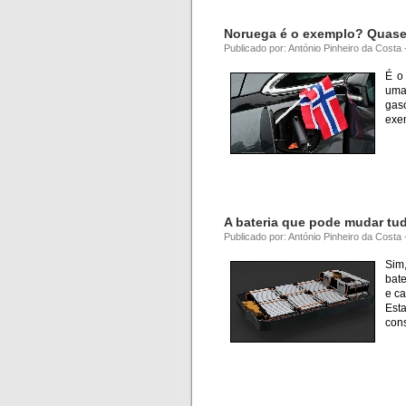
Noruega é o exemplo? Quase 
Publicado por: António Pinheiro da Costa 
É o
uma
gas
exe
A bateria que pode mudar tu
Publicado por: António Pinheiro da Costa
Sim
bat
e ca
Est
con