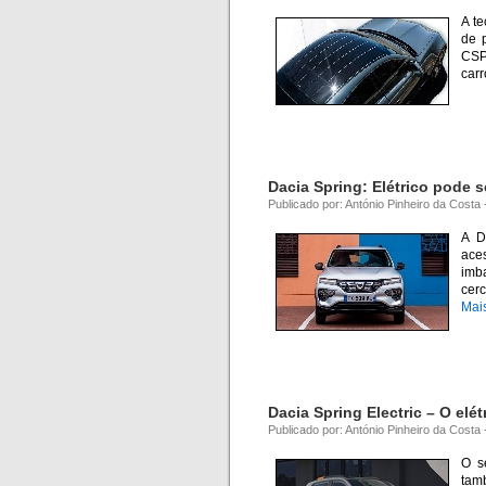
A te
de p
CSP,
carr
Dacia Spring: Elétrico pode 
Publicado por: António Pinheiro da Costa 
A D
aces
imba
cer
Mai
Dacia Spring Electric – O elé
Publicado por: António Pinheiro da Costa
O s
tam