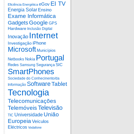
EI TV
eGov
Eficiência Energética
Energia Solar
Ensino
Exame Informática
Google
Gadgets
GPS
Hardware
Inclusão Digital
Internet
Inovação
iPhone
Investigação
Microsoft
Municípios
Portugal
Netbooks
Nokia
SIC
Redes
Segurança
Samsung
SmartPhones
Sociedade do Conhecinento/da
Software
Tablet
Informação
Tecnologia
Telecomunicações
Televisão
Telemóveis
União
Universidade
TIC
Europeia
Veículos
Eléctricos
Vodafone