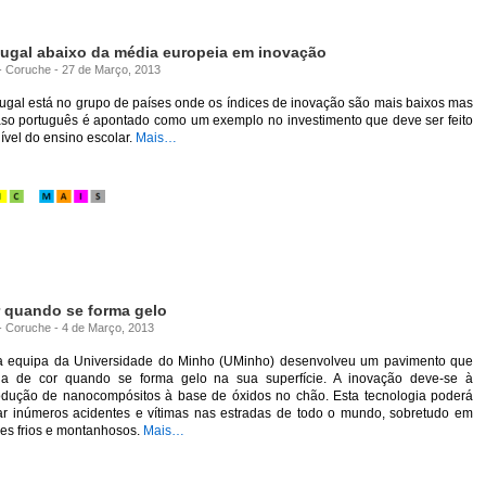
tugal abaixo da média europeia em inovação
 - Coruche - 27 de Março, 2013
ugal está no grupo de países onde os índices de inovação são mais baixos mas
aso português é apontado como um exemplo no investimento que deve ser feito
ível do ensino escolar.
Mais…
 quando se forma gelo
 - Coruche - 4 de Março, 2013
 equipa da Universidade do Minho (UMinho) desenvolveu um pavimento que
a de cor quando se forma gelo na sua superfície. A inovação deve-se à
rodução de nanocompósitos à base de óxidos no chão. Esta tecnologia poderá
tar inúmeros acidentes e vítimas nas estradas de todo o mundo, sobretudo em
es frios e montanhosos.
Mais…