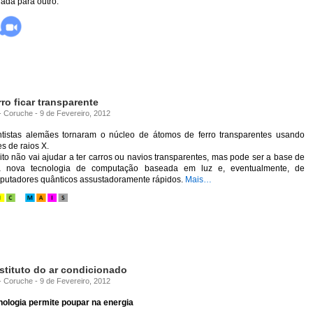
ada para outro.
ro ficar transparente
 - Coruche - 9 de Fevereiro, 2012
ntistas alemães tornaram o núcleo de átomos de ferro transparentes usando
es de raios X.
ito não vai ajudar a ter carros ou navios transparentes, mas pode ser a base de
 nova tecnologia de computação baseada em luz e, eventualmente, de
putadores quânticos assustadoramente rápidos.
Mais…
stituto do ar condicionado
 - Coruche - 9 de Fevereiro, 2012
nologia permite poupar na energia