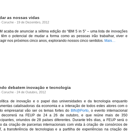
dar as nossas vidas
a - Coruche - 19 de Dezembro, 2012
M acaba de anunciar a sétima edição do “IBM 5 in 5” – uma lista de inovações
 têm o potencial de mudar a forma como as pessoas irão trabalhar, viver e
ragir nos próximos cinco anos, explorando nossos cinco sentidos.
Mais…
ndo debatem inovação e tecnologia
 - Coruche - 24 de Outubro, 2012
olítica de inovação e o papel das universidades e da tecnologia enquanto
ramentas catalisadoras da economia e a interação de todos estes atores com o
ido empresarial vão ser os temas fortes do
BIN@Porto
, o evento internacional
 decorrerá na FEUP de 24 a 26 de outubro, e que reúne mais de 350
icipantes, oriundos de 28 países diferentes. Durante três dias, a FEUP será o
o da criação de parcerias internacionais com vista à criação de consórcios de
T, a transferência de tecnologias e a partilha de experiências na criação de