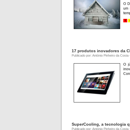
O D
um 
temp
17 produtos inovadores da C
Publicado por: António Pinheiro da Cost
O j
ino
Conh
SuperCooling, a tecnologia q
Publicado por: António Pinheiro da Cost