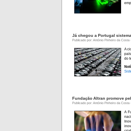
emp
Já chegou a Portugal sistema
Publicado por: António Pinheiro da Costa
A ci
país
do t
Notí
Sis
Fundação Altran promove pel
Publicado por: António Pinheiro da Costa
A F
nac
Ino
inov
cria