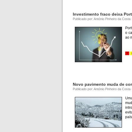
Investimento fraco deixa Por
Publicado por: António Pinheiro da Costa
Port
o c
ao n
.
Novo pavimento muda de cor
Publicado por: António Pinheiro da Costa
Uma
mud
int
evi
país