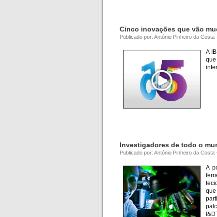
Cinco inovações que vão mu
Publicado por: António Pinheiro da Cost
A IB
que
inte
Investigadores de todo o mu
Publicado por: António Pinheiro da Costa
A p
fer
tec
que
part
palc
I&D