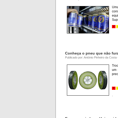
Uma
con
equ
Supe
Conheça o pneu que não fura
Publicado por: António Pinheiro da Cost
Troc
um 
prec
.