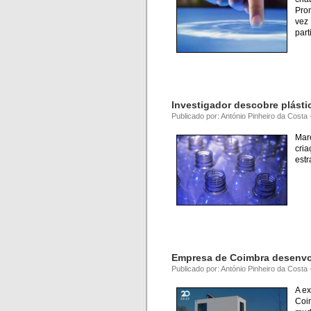
Pro
vez
part
Investigador descobre plásti
Publicado por: António Pinheiro da Costa
Mar
cri
estr
Empresa de Coimbra desenvo
Publicado por: António Pinheiro da Costa
A e
Coi