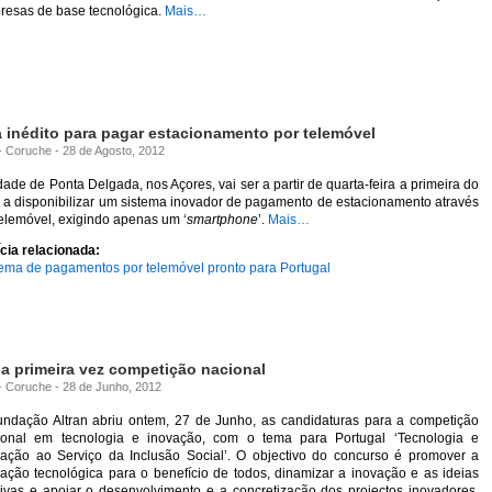
resas de base tecnológica.
Mais…
 inédito para pagar estacionamento por telemóvel
 - Coruche - 28 de Agosto, 2012
dade de Ponta Delgada, nos Açores, vai ser a partir de quarta-feira a primeira do
 a disponibilizar um sistema inovador de pagamento de estacionamento através
elemóvel, exigindo apenas um ‘
smartphone
’.
Mais…
cia relacionada:
tema de pagamentos por telemóvel pronto para Portugal
a primeira vez competição nacional
 - Coruche - 28 de Junho, 2012
undação Altran abriu ontem, 27 de Junho, as candidaturas para a competição
ional em tecnologia e inovação, com o tema para Portugal ‘Tecnologia e
vação ao Serviço da Inclusão Social’. O objectivo do concurso é promover a
ação tecnológica para o benefício de todos, dinamizar a inovação e as ideias
tivas e apoiar o desenvolvimento e a concretização dos projectos inovadores.