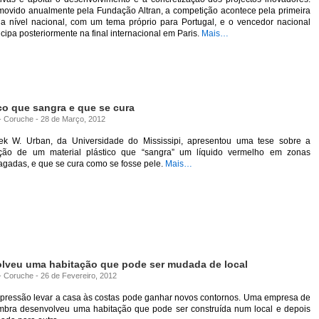
movido anualmente pela Fundação Altran, a competição acontece pela primeira
 a nível nacional, com um tema próprio para Portugal, e o vencedor nacional
icipa posteriormente na final internacional em Paris.
Mais…
co que sangra e que se cura
 - Coruche - 28 de Março, 2012
ek W. Urban, da Universidade do Mississipi, apresentou uma tese sobre a
ação de um material plástico que “sangra” um líquido vermelho em zonas
agadas, e que se cura como se fosse pele.
Mais…
lveu uma habitação que pode ser mudada de local
 - Coruche - 26 de Fevereiro, 2012
xpressão levar a casa às costas pode ganhar novos contornos. Uma empresa de
mbra desenvolveu uma habitação que pode ser construída num local e depois