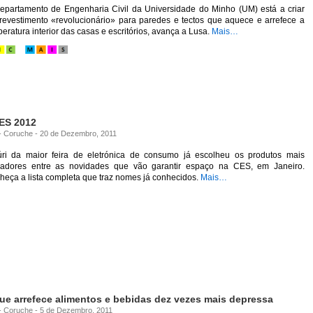
epartamento de Engenharia Civil da Universidade do Minho (UM) está a criar
revestimento «revolucionário» para paredes e tectos que aquece e arrefece a
eratura interior das casas e escritórios, avança a Lusa.
Mais…
ES 2012
a - Coruche - 20 de Dezembro, 2011
úri da maior feira de eletrónica de consumo já escolheu os produtos mais
vadores entre as novidades que vão garantir espaço na CES, em Janeiro.
eça a lista completa que traz nomes já conhecidos.
Mais…
ue arrefece alimentos e bebidas dez vezes mais depressa
a - Coruche - 5 de Dezembro, 2011