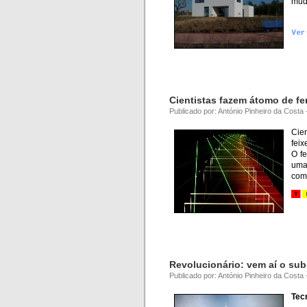
mud
Cientistas fazem átomo de fer
Publicado por: António Pinheiro da Costa
Cie
feix
O fe
uma
com
Revolucionário: vem aí o sub
Publicado por: António Pinheiro da Costa
Tec