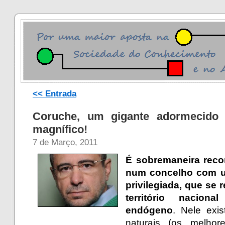
<< Entrada
Coruche, um gigante adormecido 
magnífico!
7 de Março, 2011
É sobremaneira reco
num concelho com um
privilegiada, que se
território nacion
endógeno
. Nele exi
naturais (os melho