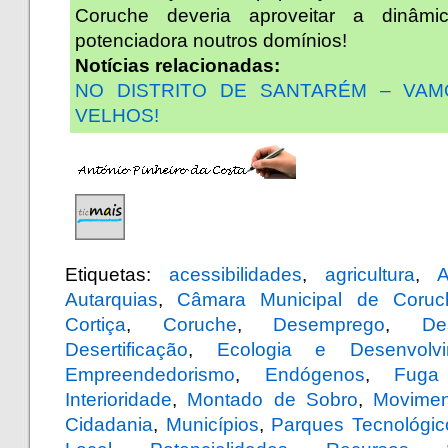
Coruche deveria aproveitar a dinâm
potenciadora noutros domínios!
Notícias relacionadas:
NO DISTRITO DE SANTARÉM – VA
VELHOS!
Etiquetas:
acessibilidades
,
agricultura
,
A
Autarquias
,
Câmara Municipal de Coruc
Cortiça
,
Coruche
,
Desemprego
,
De
Desertificação
,
Ecologia e Desenvolvi
Empreendedorismo
,
Endógenos
,
Fuga
Interioridade
,
Montado de Sobro
,
Movimen
Cidadania
,
Municípios
,
Parques Tecnológic