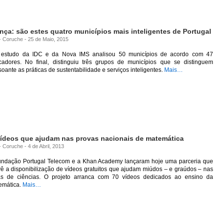
ança: são estes quatro municípios mais inteligentes de Portugal
 - Coruche - 25 de Maio, 2015
estudo da IDC e da Nova IMS analisou 50 municípios de acordo com 47
icadores. No final, distinguiu três grupos de municípios que se distinguem
oante as práticas de sustentabilidade e serviços inteligentes.
Mais…
ídeos que ajudam nas provas nacionais de matemática
- Coruche - 4 de Abril, 2013
undação Portugal Telecom e a Khan Academy lançaram hoje uma parceria que
ê a disponibilização de vídeos gratuitos que ajudam miúdos – e graúdos – nas
as de ciências. O projeto arranca com 70 vídeos dedicados ao ensino da
emática.
Mais…