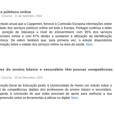
s públicos online
 - Coruche - 21 de Setembro, 2022
estudo anual que a Capgemini, fornece à Comissão Europeia informações sobre
tado dos serviços públicos online em toda a Europa. Portugal continua a deter
 posição de liderança a nível do eGovernment, com 95% dos serviços
poníveis online e com 87% destes a aceitarem a utilização da identificação
trónica. De referir também que, pela primeira vez, o estudo disponibiliza
rmação sobre o estado dos serviços online na área da saúde.
Mais…
res do ensino básico e secundário têm poucas competências
a - Coruche - 10 de Dezembro, 2021
ireção-Geral da Educação pediu à Universidade de Aveiro um estudo sobre o
el de competências digitais dos professores do ensino básico e secundário,
gando à conclusão de que estes precisam de apoio para melhorar a sua
reensão sobre as ferramentas a utilizar no digital.
Mais…