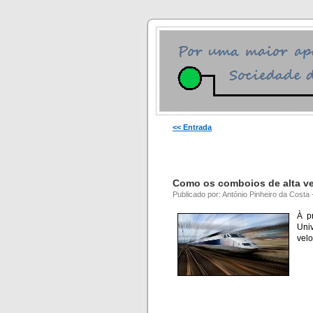
<< Entrada
Como os comboios de alta ve
Publicado por: António Pinheiro da Costa
À p
Univ
velo