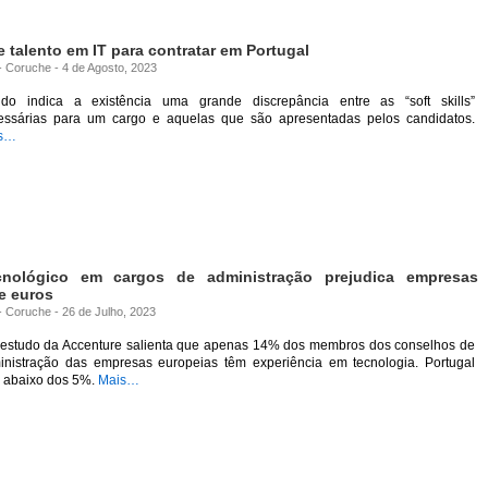
 talento em IT para contratar em Portugal
 - Coruche - 4 de Agosto, 2023
udo indica a existência uma grande discrepância entre as “soft skills”
essárias para um cargo e aquelas que são apresentadas pelos candidatos.
s…
cnológico em cargos de administração prejudica empresas
e euros
 - Coruche - 26 de Julho, 2023
estudo da Accenture salienta que apenas 14% dos membros dos conselhos de
inistração das empresas europeias têm experiência em tecnologia. Portugal
á abaixo dos 5%.
Mais…