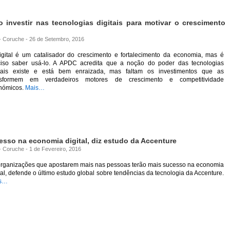
 investir nas tecnologias digitais para motivar o crescimento
 - Coruche - 26 de Setembro, 2016
igital é um catalisador do crescimento e fortalecimento da economia, mas é
ciso saber usá-lo. A APDC acredita que a noção do poder das tecnologias
itais existe e está bem enraizada, mas faltam os investimentos que as
nsformem em verdadeiros motores de crescimento e competitividade
nómicos.
Mais…
sso na economia digital, diz estudo da Accenture
 - Coruche - 1 de Fevereiro, 2016
organizações que apostarem mais nas pessoas terão mais sucesso na economia
tal, defende o último estudo global sobre tendências da tecnologia da Accenture.
s…