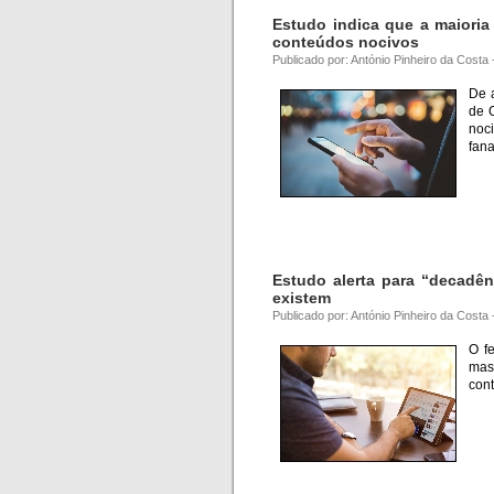
Estudo indica que a maioria
conteúdos nocivos
Publicado por: António Pinheiro da Costa
De 
de O
noc
fana
Estudo alerta para “decadên
existem
Publicado por: António Pinheiro da Costa
O f
mas
cont