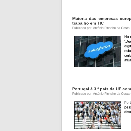
Maioria das empresas europ
trabalho em TIC
Publicado por: António Pinheiro da Costa
No 
“
Dig
dig
est
cer
atua
Portugal é 3.º país da UE co
Publicado por: António Pinheiro da Costa
Por
pes
divu