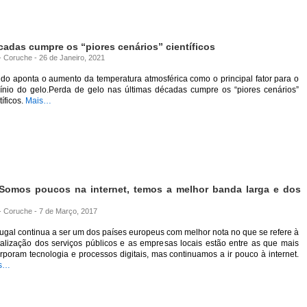
cadas cumpre os “piores cenários” científicos
 - Coruche - 26 de Janeiro, 2021
do aponta o aumento da temperatura atmosférica como o principal fator para o
línio do gelo.Perda de gelo nas últimas décadas cumpre os “piores cenários”
tíficos.
Mais…
: Somos poucos na internet, temos a melhor banda larga e dos
 - Coruche - 7 de Março, 2017
ugal continua a ser um dos países europeus com melhor nota no que se refere à
talização dos serviços públicos e as empresas locais estão entre as que mais
rporam tecnologia e processos digitais, mas continuamos a ir pouco à internet.
s…