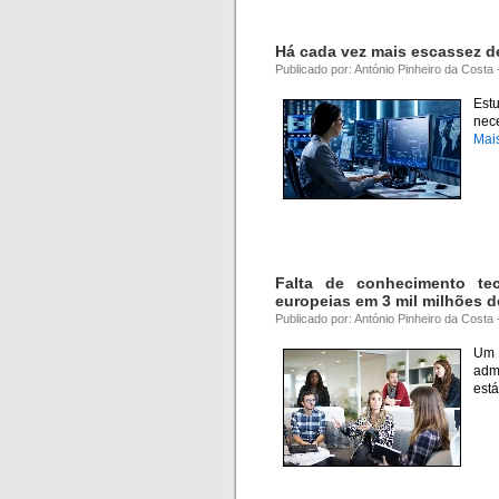
Há cada vez mais escassez de
Publicado por: António Pinheiro da Costa
Est
nec
Mai
Falta de conhecimento te
europeias em 3 mil milhões d
Publicado por: António Pinheiro da Costa
Um 
adm
est