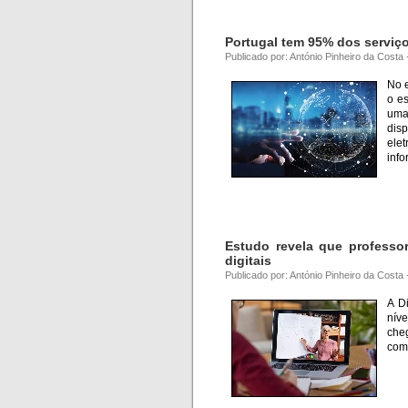
Portugal tem 95% dos serviço
Publicado por: António Pinheiro da Costa
No 
o es
uma
dis
ele
info
Estudo revela que professo
digitais
Publicado por: António Pinheiro da Cost
A D
nív
che
comp