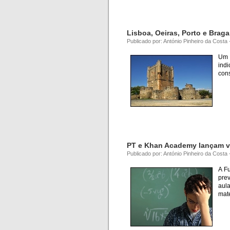
Lisboa, Oeiras, Porto e Brag
Publicado por: António Pinheiro da Costa
Um 
ind
cons
PT e Khan Academy lançam v
Publicado por: António Pinheiro da Costa 
A F
prev
aul
mat