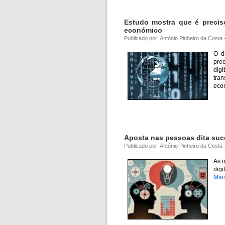
Estudo mostra que é preciso
económico
Publicado por: António Pinheiro da Costa
O d
pre
dig
tra
eco
Aposta nas pessoas dita suce
Publicado por: António Pinheiro da Costa
As 
digi
Mai