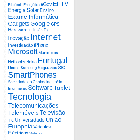
EI TV
eGov
Eficiência Energética
Energia Solar
Ensino
Exame Informática
Google
Gadgets
GPS
Hardware
Inclusão Digital
Internet
Inovação
iPhone
Investigação
Microsoft
Municípios
Portugal
Netbooks
Nokia
SIC
Redes
Segurança
Samsung
SmartPhones
Sociedade do Conhecinento/da
Software
Tablet
Informação
Tecnologia
Telecomunicações
Televisão
Telemóveis
União
Universidade
TIC
Europeia
Veículos
Eléctricos
Vodafone