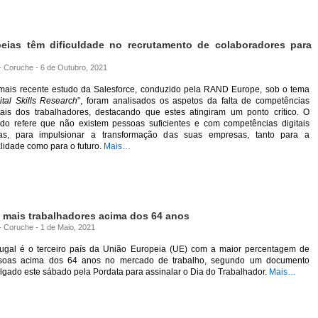
eias têm dificuldade no recrutamento de colaboradores para
 - Coruche - 6 de Outubro, 2021
mais recente estudo da Salesforce, conduzido pela RAND Europe, sob o tema
ital Skills Research
”, foram analisados os aspetos da falta de competências
itais dos trabalhadores, destacando que estes atingiram um ponto crítico. O
udo refere que não existem pessoas suficientes e com competências digitais
tas, para impulsionar a transformação das suas empresas, tanto para a
lidade como para o futuro.
Mais…
m mais trabalhadores acima dos 64 anos
 - Coruche - 1 de Maio, 2021
tugal é o terceiro país da União Europeia (UE) com a maior percentagem de
soas acima dos 64 anos no mercado de trabalho, segundo um documento
lgado este sábado pela Pordata para assinalar o Dia do Trabalhador.
Mais…