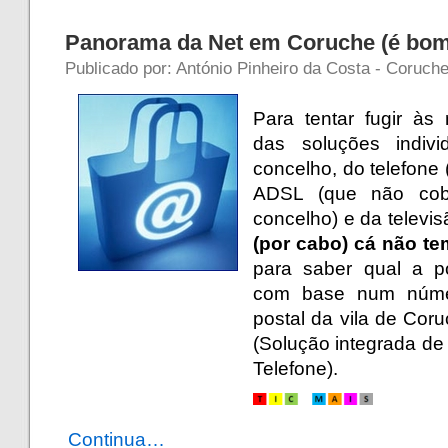
Panorama da Net em Coruche (é bom
Publicado por: António Pinheiro da Costa - Coruch
Para tentar fugir às
das soluções indiv
concelho, do telefone 
ADSL (que não cobr
concelho) e da televisã
(por cabo)
cá não t
para saber qual a po
com base num númer
postal da vila de Cor
(
Solução integrada de T
Telefone
).
Continua…