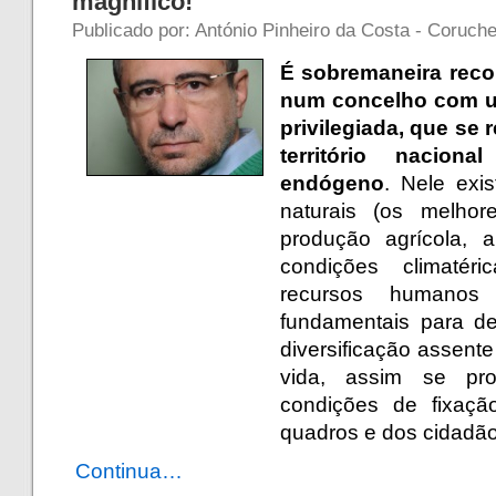
magnífico!
Publicado por: António Pinheiro da Costa - Coruch
É sobremaneira reco
num concelho com um
privilegiada, que se
território nacion
endógeno
. Nele exi
naturais (os melho
produção agrícola, 
condições climatér
recursos humanos
fundamentais para d
diversificação assent
vida, assim se pr
condições de fixaçã
quadros e dos cidadão
Continua…